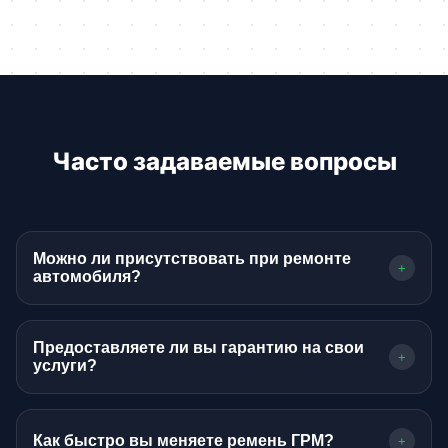
Часто задаваемые вопросы
Можно ли присутствовать при ремонте
+
автомобиля?
Да, мы приветствуем открытость. Вы можете
находиться в ремонтной зоне при соблюдении
Предоставляете ли вы гарантию на свои
+
правил техники безопасности или наблюдать
услуги?
за процессом из комнаты ожидания.
Безусловно. На все виды слесарных работ
предоставляется гарантия согласно
Как быстро вы меняете ремень ГРМ?
+