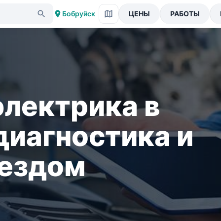
Бобруйск
ЦЕНЫ
РАБОТЫ
электрика в
диагностика и
ыездом