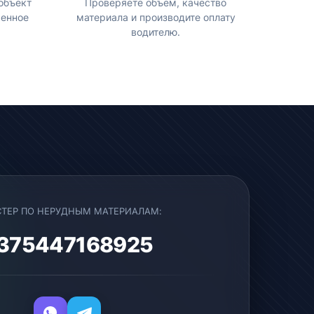
объект
Проверяете объем, качество
ренное
материала и производите оплату
водителю.
ТЕР ПО НЕРУДНЫМ МАТЕРИАЛАМ:
375447168925