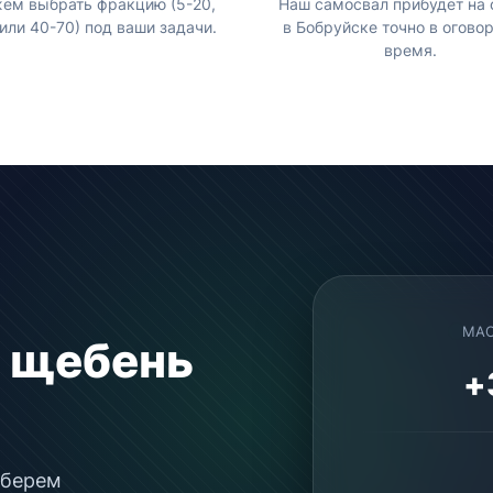
ем выбрать фракцию (5-20,
Наш самосвал прибудет на 
или 40-70) под ваши задачи.
в Бобруйске точно в огово
время.
МАС
й щебень
+
дберем