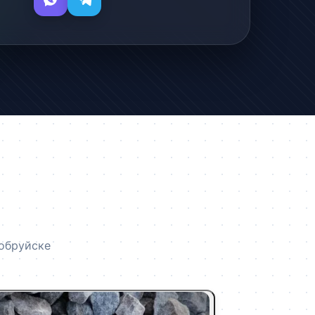
Бобруйске