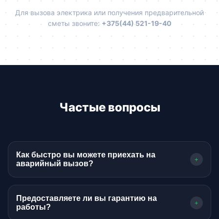
Для вызова электрика или получения предварительной
сметы звоните:
+375(44) 521-19-40
Частые вопросы
Как быстро вы можете приехать на
+
аварийный вызов?
В пределах Бобруйска мастер приезжает в
течение 45-60 минут в зависимости от
Предоставляете ли вы гарантию на
+
дорожной обстановки. Мы понимаем
работы?